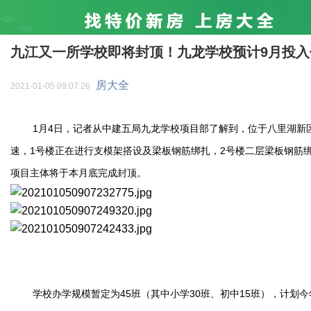
九江又一所学校即将封顶！九龙学校预计9月投入
房大全
2021-01-05 09:07:26
1月4日，记者从中建五局九龙学校项目部了解到，位于八里湖新
速，1号楼正在进行支模架搭设及梁板钢筋绑扎，2号楼二层梁板钢筋
项目主体将于本月底完成封顶。
学校办学规模暂定为45班（其中小学30班、初中15班），计划今