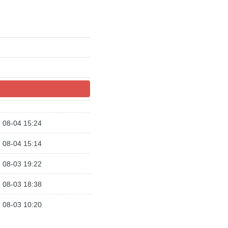
08-04 15:24
08-04 15:14
08-03 19:22
08-03 18:38
08-03 10:20
08-03 09:27