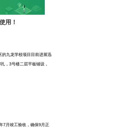
使用！
区的九龙学校项目目前进展迅
绑扎，3号楼二层平板铺设，
年7月竣工验收，确保9月正